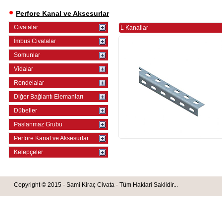
Perfore Kanal ve Aksesurlar
Civatalar
L Kanallar
İmbus Civatalar
Somunlar
Vidalar
Rondelalar
Diğer Bağlantı Elemanları
Dübeller
Paslanmaz Grubu
Perfore Kanal ve Aksesurlar
Kelepçeler
Copyright © 2015 - Sami Kiraç Civata - Tüm Haklari Saklidir...